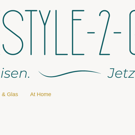
 & Glas
At Home