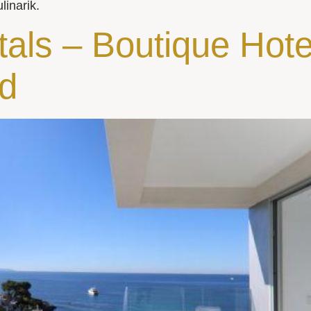
linarik.
als – Boutique Hote
nd