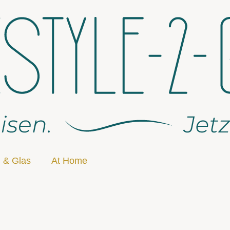
 & Glas
At Home