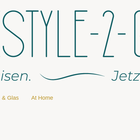
 & Glas
At Home